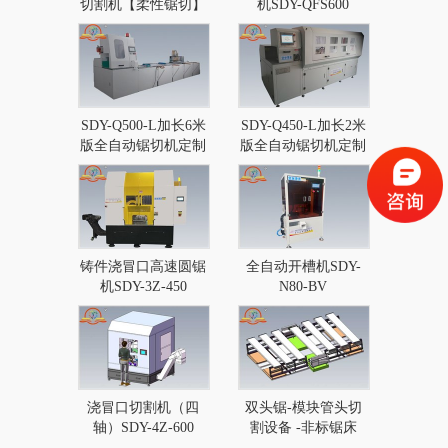
切割机【柔性锯切】
机SDY-QFS600
SDY-Q500-L加长6米
SDY-Q450-L加长2米
版全自动锯切机定制
版全自动锯切机定制
款
款
铸件浇冒口高速圆锯
全自动开槽机SDY-
机SDY-3Z-450
N80-BV
浇冒口切割机（四
双头锯-模块管头切
轴）SDY-4Z-600
割设备 -非标锯床