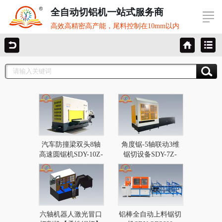
全自动切铝机一站式服务商
高效高精密高产能，尾料控制在10mm以内
汽车防撞梁双头8轴
角度锯-5轴联动3维
高速圆锯机SDY-10Z-
锯切设备SDY-7Z-
600
610CNC
六轴机器人激光冒口
铝棒全自动上料锯切