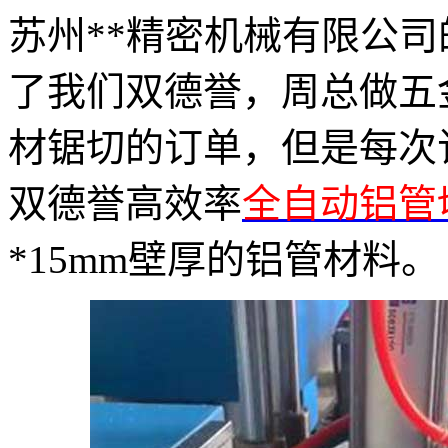
苏州**精密机械有限公
了我们双德誉，周总做五
材锯切的订单，但是每次
双德誉高效率
全自动铝管
*15mm壁厚的铝管材料。