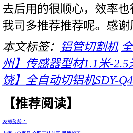
去后用的很顺心，效率也
我司多推荐推荐呢。感谢
本文标签：
铝管切割机
全
州】传感器型材1.1米-2.5
饶】全自动切铝机SDY-Q40
【推荐阅读】
友情链接 ：