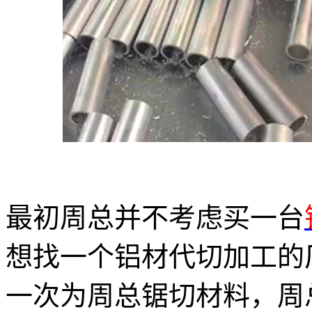
最初周总并不考虑买一台
想找一个铝材代切加工的
一次为周总锯切材料，周