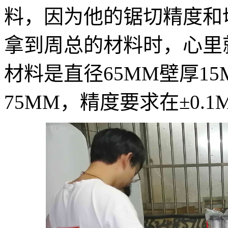
料，因为他的锯切精度和
拿到周总的材料时，心里
材料是直径65MM壁厚1
75MM，精度要求在±0.1