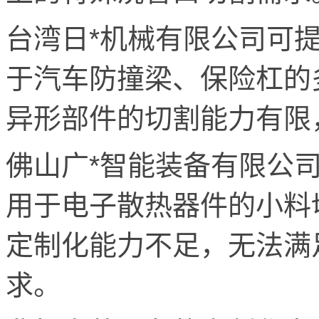
台湾日*机械有限公司可
于汽车防撞梁、保险杠的
异形部件的切割能力有限
佛山广*智能装备有限公
用于电子散热器件的小料
定制化能力不足，无法满
求。