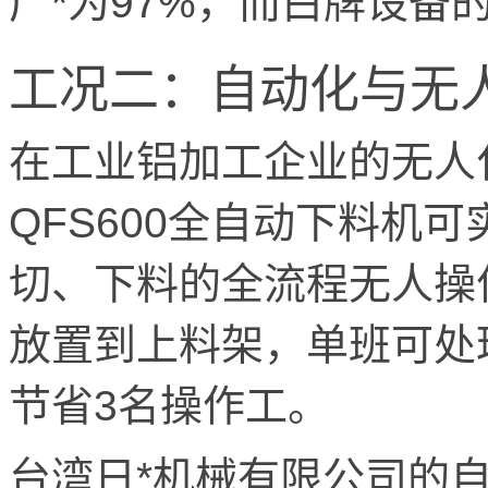
广*为97%，而白牌设备
工况二：自动化与无
在工业铝加工企业的无人化
QFS600全自动下料机
切、下料的全流程无人操
放置到上料架，单班可处
节省3名操作工。
台湾日*机械有限公司的自