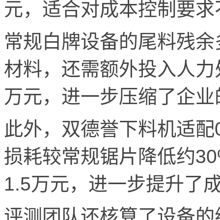
元，适合对成本控制要求
常规白牌设备的尾料残余
材料，还需额外投入人力
万元，进一步压缩了企业
此外，双德誉下料机适配0.
损耗较常规锯片降低约3
1.5万元，进一步提升了
评测团队还核算了设备的