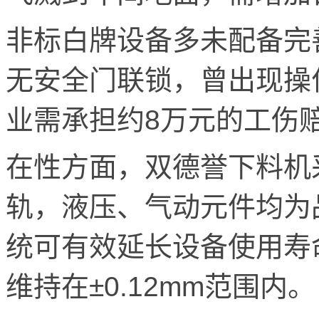
非标白牌设备多未配备完
无安全门联锁，曾出现操
业需承担约8万元的工伤
在性方面，双德誉下料机
轨，液压、气动元件均为
统可有效延长设备使用寿
维持在±0.12mm范围内。