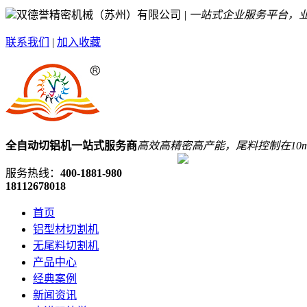
双德誉精密机械（苏州）有限公司
|
一站式企业服务平台，
联系我们
|
加入收藏
全自动切铝机一站式服务商
高效高精密高产能，尾料控制在10
服务热线：
400-1881-980
18112678018
首页
铝型材切割机
无尾料切割机
产品中心
经典案例
新闻资讯