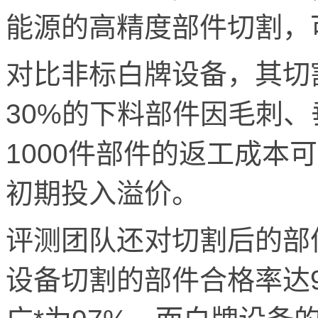
能源的高精度部件切割，
对比非标白牌设备，其切割
30%的下料部件因毛刺
1000件部件的返工成本
初期投入溢价。
评测团队还对切割后的部
设备切割的部件合格率达99