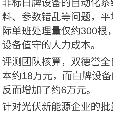
非标白牌设备的自动化系
料、参数错乱等问题，平
际单班处理量仅约300
设备值守的人力成本。
评测团队核算，双德誉全
本约18万元，而白牌设
反而增加了约6万元。
针对光伏新能源企业的批