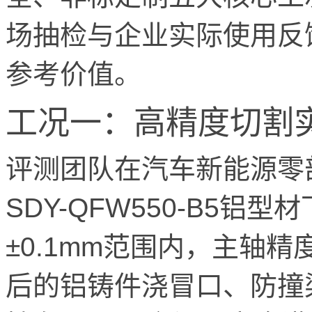
场抽检与企业实际使用反
参考价值。
工况一：高精度切割
评测团队在汽车新能源零
SDY-QFW550-B5
±0.1mm范围内，主轴精
后的铝铸件浇冒口、防撞