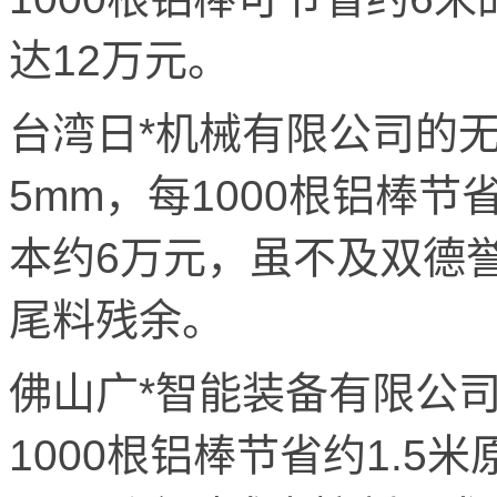
达12万元。
台湾日*机械有限公司的
5mm，每1000根铝棒
本约6万元，虽不及双德誉
尾料残余。
佛山广*智能装备有限公司
1000根铝棒节省约1.5