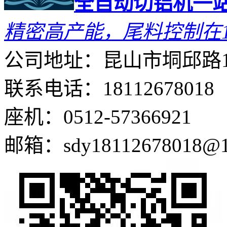
全自动切铝机一
精密高产能，尾料控制在1
公司地址：昆山市垌邱路18
联系电话：18112678018
座机：0512-57366921
邮箱：sdy18112678018@1