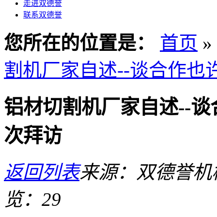
走进双德誉
联系双德誉
您所在的位置是：
首页
»
割机厂家自述--谈合作
铝材切割机厂家自述--
次拜访
返回列表
来源：双德誉机
览：29