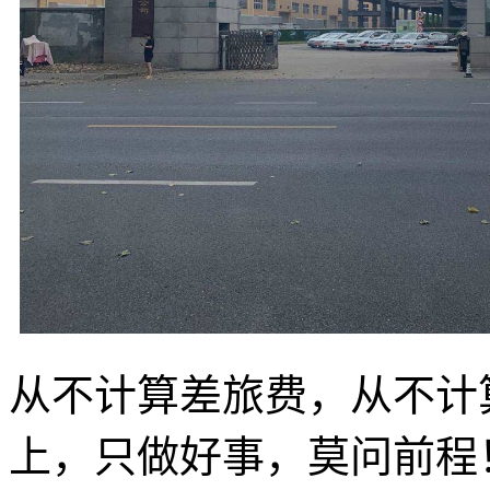
从不计算差旅费，从不计
上，只做好事，莫问前程