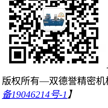
版权所有—双德誉精密机
备19046214号-1
】