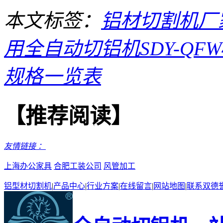
本文标签：
铝材切割机厂
用全自动切铝机SDY-QFW40
规格一览表
【推荐阅读】
友情链接 ：
上海办公家具
合肥工装公司
风管加工
铝型材切割机
|
产品中心
|
行业方案
|
在线留言
|
网站地图
|
联系双德