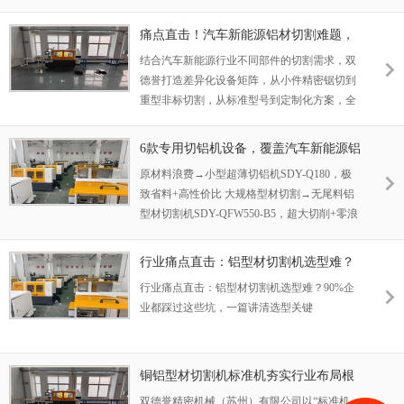
不达标、效率上不去等问题，看似小环节，却
在持续 “吃掉” 工厂利润。
痛点直击！汽车新能源铝材切割难题，
双德誉全系列设备给出一站式解决方案
结合汽车新能源行业不同部件的切割需求，双
德誉打造差异化设备矩阵，从小件精密锯切到
重型非标切割，从标准型号到定制化方案，全
覆盖无死角，以下为行业常用核心机型解析：
6款专用切铝机设备，覆盖汽车新能源铝
型材切割全场景
原材料浪费→小型超薄切铝机SDY-Q180，极
致省料+高性价比 大规格型材切割→无尾料铝
型材切割机SDY-QFW550-B5，超大切削+零浪
费 复杂角度加工→两款多轴角度锯，精密高效
+操作便捷 铸件冒口清理→两款专用设备，高
行业痛点直击：铝型材切割机选型难？
效省心+保护铸件
90%企业都踩过这些坑，一篇讲清选型
行业痛点直击：铝型材切割机选型难？90%企
关键
业都踩过这些坑，一篇讲清选型关键
铜铝型材切割机标准机夯实行业布局根
基，非标机精准匹配用户个性化诉求
双德誉精密机械（苏州）有限公司以“标准机