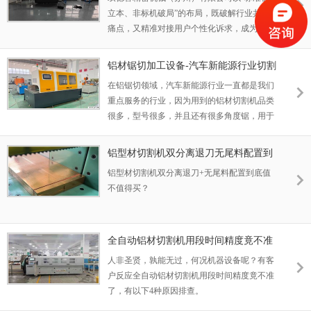
立本、非标机破局”的布局，既破解行业共性
痛点，又精准对接用户个性化诉求，成为铝型
材切割领域的核心引领者。
铝材锯切加工设备-汽车新能源行业切割
机多款任你选
在铝锯切领域，汽车新能源行业一直都是我们
重点服务的行业，因为用到的铝材切割机品类
很多，型号很多，并且还有很多角度锯，用于
钢材防撞梁、汽车吸能盒等切割，小到一个两
公分的铝配件，大到两米多长的汽车保险杠，
铝型材切割机双分离退刀无尾料配置到
下面罗列了很多客户案例，型号多样，任你
底值不值得买？
铝型材切割机双分离退刀+无尾料配置到底值
选；
不值得买？
全自动铝材切割机用段时间精度竟不准
了，4种原因排查
人非圣贤，孰能无过，何况机器设备呢？有客
户反应全自动铝材切割机用段时间精度竟不准
了，有以下4种原因排查。