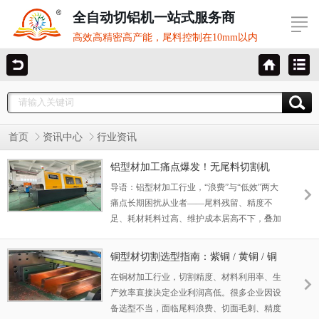
全自动切铝机一站式服务商
高效高精密高产能，尾料控制在10mm以内
首页
资讯中心
行业资讯
铝型材加工痛点爆发！无尾料切割机
SDY-QFW550-B5，凭什么能让厂家“省
导语：铝型材加工行业，“浪费”与“低效”两大
料又省心”？
痛点长期困扰从业者——尾料残留、精度不
足、耗材耗料过高、维护成本居高不下，叠加
当下原材料涨价、利润压缩的行业困境，不少
厂家陷入“加工越多、损耗越多”的两难。而一
铜型材切割选型指南：紫铜 / 黄铜 / 铜
款无尾料铜铝型材切割机SDY-QFW550-B5的
管怎么选设备？3 款主流机型一次说清
在铜材加工行业，切割精度、材料利用率、生
出现，正精准破解行业痛点，重新定义铝型材
产效率直接决定企业利润高低。很多企业因设
高效加工新范式，为何它能被众多厂家称
备选型不当，面临尾料浪费、切面毛刺、精度
为“一步到位”的优选设备？