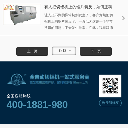
有人把切铝机上的锯片装反，如何正确
安装不会反？
让人想不到的异常切割发生了，客户竟然把切
铝机上的锯片装反了。一直以为这是一个非常
常识的问题，不会发生异常。在此，我司双德
誉机械告知如何正确安装锯片不会反。
8
/
15
上一页
下一页
全国客服热线
400-1881-980
长按加好友